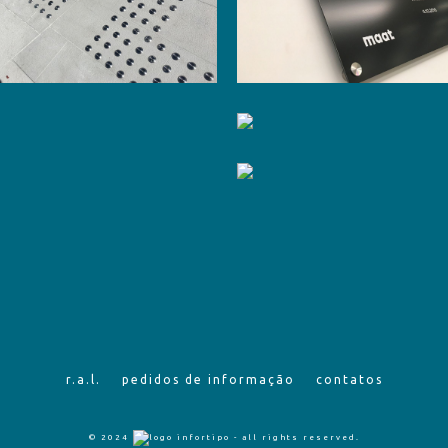
r.a.l.
pedidos de informação
contatos
© 2024
- all rights reserved.